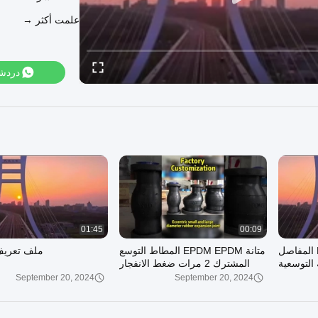
علمت أكثر →
المفصل 
مرحب
دردش
01:45
00:09
Ss304 نوع اللحاء EPDM المفاصل
متانة EPDM EPDM المطاط التوسع
ملف تعريف
 التوسعية
المشترك 2 مرات ضغط الانفجار
September 20, 2024
September 20, 2024