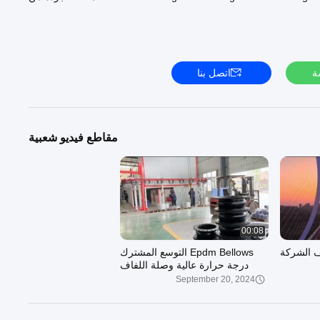
الصين.
يمكننا توفير:
الموسع المطاطي:
https://www.domaindemo-347867.tmp/supplier-
rubber_expansion_joint-4442715.html
ًا بزيارة موقعنا الرسمي:
https://www.domaindemo-347867.tmp
##
ة
اتصل بنا
مقاطع فيديو شعبية
00:08
 الشركة
Epdm Bellows التوسع المشترك
درجة حرارة عالية وصلة اللفاف
مرنة NR المطاط
September 20, 2024