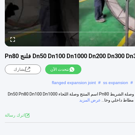
نتحدث الآن
يشارك
flanged expansion joint
#
ss expansion
#
المفاصل الموسعة المطاطية Dn50 Dn100 Dn1000 Dn200 Dn300 Dn350 وصلة الشريط Pn80 اسم المنتج وصلة اللحاء Dn50 Pn80 Dn100 Dn1000
عرض المزيد
اترك رسالة