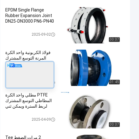
EPDM Single Flange
Rubber Expansion Joint
DN25-DN3000 PN6-PN40
وصلة تمدد مطاطية
2025-09-02
00:07
فولاذ الكربونية واحد الكرة
المرنة التوسع المشترك
EPDM المطاط ANSI أحادي
الكرة DN15-DN4000 6-40
بار ضغط العمل
وصلة تمدد مطاطية
01:45
2026-04-01
PTFE مطلي واحد الكرة
المطاطي التوسع المشترك
لربط السترة ويمكن ثني
وصلة تمدد مطاطية
2025-04-09
00:07
2 مرات الضغط Tee