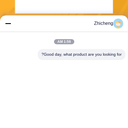
Zhicheng
ارسل
1:59 AM
Good day, what product are you looking for?
Henan Zhicheng Valve Fittings
Manufacturing Co., Ltd.
315347056@qq.com
86-0371-64011898
حديقة الأنابيب الصناعية، مدينة
شيكون، مدينة غونغي، مقاطعة
هنان، الصين