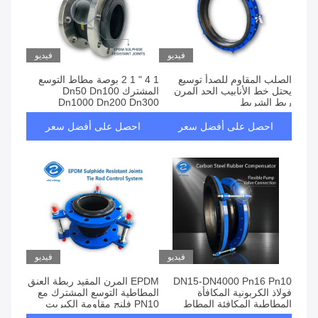
فيديو
فيديو
الصلب المقاوم للصدأ توسيع
1 4 " 1 2 بوصة مطاط التوسع
يحتل خط الأنابيب الحد المرن
المشترك Dn50 Dn100
ربط الشريط
Dn1000 Dn200 Dn300
Dn350 فلنج Pn80
احصل على أفضل سعر
احصل على أفضل سعر
فيديو
فيديو
DN15-DN4000 Pn16 Pn10
EPDM المرن المقيد ربطة العنق
فولاذ الكربونية المكافأة
المطاطية التوسع المشترك مع
المطاطية المكافئة المطاط
PN10 فلنج مقاومة الكبريت
الايبوكسي أحادي الكرة