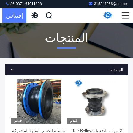
86-0371-64011898
315347056@qq.com
إقتباس
المنتجات
المنتجات
فيديو
فيديو
2 مرات الضغط Tee Bellows
سلسلة الجسر الصلبة المشتركة