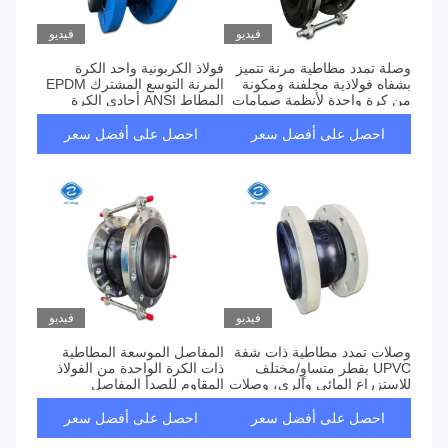
فيديو
فيديو
وصلة تمدد مطاطية مرنة تتميز
فولاذ الكربونية واحد الكرة
بشفاه فولاذية مجلفنة ومكونة
المرنة التوسع المشترك EPDM
من كرة واحدة لأنظمة صمامات
المطاط ANSI أحادي الكرة
المضخات
DN15-DN4000 6-40 بار ضغط
العمل
احصل على أفضل سعر
احصل على أفضل سعر
فيديو
فيديو
وصلات تمدد مطاطية ذات شفة
المفاصل الموسعة المطاطية
UPVC بقطر متساوٍ/مختلف
ذات الكرة الواحدة من الفولاذ
للاستزراع المائي والري، وصلات
المقاوم للصدأ المفاصل
مرنة مطاطية لتخميد الاهتزاز
المطاطية المرنة DN25-
وتقليل الضوضاء
DN3000 للمضخات والصمامات
احصل على أفضل سعر
احصل على أفضل سعر