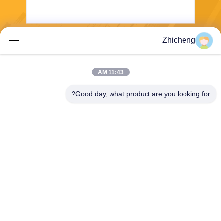
Zhicheng
ارسل
11:43 AM
Good day, what product are you looking for?
Henan Zhicheng Valve Fittings
Manufacturing Co., Ltd.
315347056@qq.com
86-0371-64011898
حديقة الأنابيب الصناعية، مدينة
شيكون، مدينة غونغي، مقاطعة
هنان، الصين