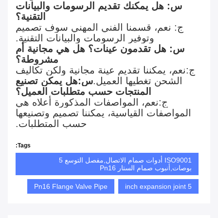
س: هل يمكنك تقديم الرسومات والبيانات
التقنية؟
ج: نعم، قسمنا الفني المهني سوف تصميم
وتوفير الرسومات والبيانات التقنية.
س: هل تقدمون عينات؟ هل هي مجانية أم
مشروطة؟
ج:نعم، يمكننا تقديم عينة مجانية ولكن تكاليف
الشحن تغطيها العميل.
س:هل يمكن تصنيع
المنتجات حسب متطلبات العميل؟
ج:نعم، المواصفات المذكورة أعلاه هي
المواصفات القياسية، يمكننا تصميم وتصنيعها
حسب المتطلبات.
Tags:
ISO9001 أدوات صمام الاتصال,مفصل التوسع 5
بوصات,أنبوب صمام الستار Pn16
Pn16 Flange Valve Pipe
5 inch expansion joint