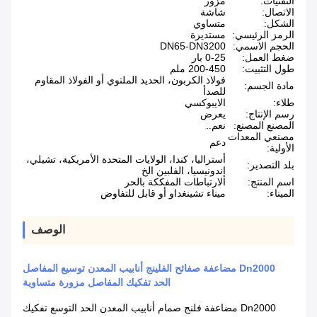
التقنيات:
مزور
الاتصال:
شاشة
الشكل:
متساوي
الرمز الرئيسي:
مستديرة
الحجم الاسمي:
DN65-DN3200
ضغط العمل:
0-25 بار
طول التثبيت:
200-450 ملم
فولاذ الكربون، الحديد الملتوي أو الفولاذ المقاوم
مادة الجسم:
للصدأ
طلاء:
الايبوكسي
رسم الإنتاج:
يعرض
المصنع المصنع:
نعم..
مصنعي المعدات
دعم
الأولية:
أستراليا، كندا، الولايات المتحدة الأمريكية، تشيلي،
بلد التصدير:
إندونيسيا، الفلبين الخ
اسم المنتج:
الارتباطات المفككة بالحر
الميناء:
ميناء تشينغداو أو قابل للتفاوض
الوصف
Dn2000 مضاعفة صفائح الفلينج أنابيب المعدن توسيع المفاصل
الحد تفكيك المفاصل مزورة متساوية
Dn2000 مضاعفة فلنج صمام أنابيب المعدن الحد التوسع تفكيك