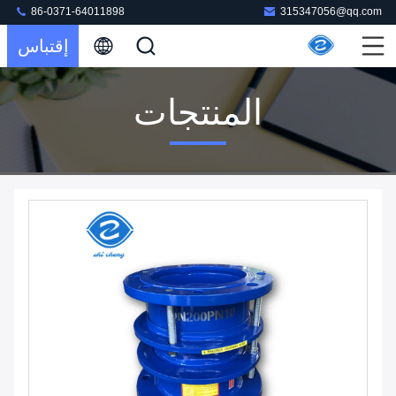
86-0371-64011898
315347056@qq.com
إقتباس
المنتجات