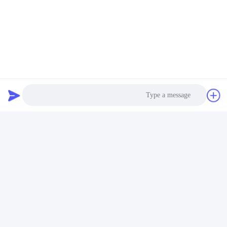
Photo
Video Call
Audio Call