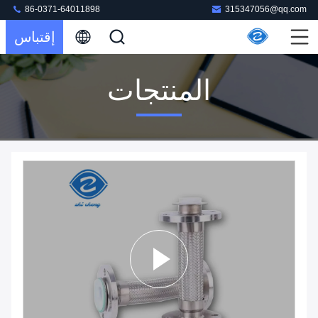
86-0371-64011898
315347056@qq.com
إقتباس
المنتجات