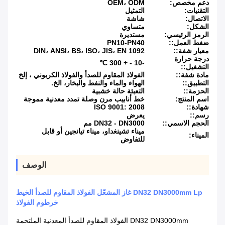
دعم مخصص:
OEM، ODM
التقنيات:
التمثيل
الاتصال:
شاشة
الشكل:
متساوي
الرمز الرئيسي:
مستديرة
ضغط العمل::
PN10-PN40
معيار شفة::
DIN، ANSI، BS، ISO، JIS، EN 1092
درجة حرارة
-10 - + 300 ℃
التشغيل::
مادة شفة::
الفولاذ المقاوم للصدأ والفولاذ الكربوني ، إلخ
التطبيق::
الهواء والماء والنفط والبخار، الخ.
الحزمة::
التعبئة حالة خشبية
اسم المنتج:
خط أنابيب مرن وصلة تمدد معدنية مموجة
شهادة::
ISO 9001: 2008
رسم::
يعرض
الحجم الاسمي::
DN32 - DN3000 مم
ميناء تشينغداو، ميناء تيانجين أو قابل
الميناء:
للتفاوض
الوصف
DN32 DN3000mm Lp غاز المشعّل الفولاذ المقاوم للصدأ الخيط
خرطوم الفولاذ
DN32 DN3000mm الفولاذ المقاوم للصدأ المعدنية الملتحمة