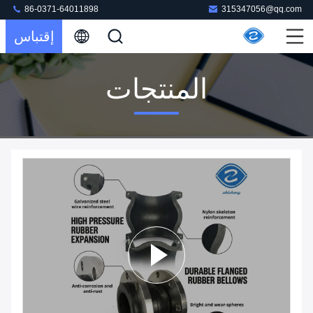
86-0371-64011898
315347056@qq.com
إقتباس
المنتجات