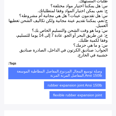
طلبات المستهلك.
س: هل يمكننا اختيار مواد مختلفة؟
ج: نعم، يمكن اختيار المواد وفقا لمتطلباتك.
س: هل تقدمون عينات؟ هل هي مجانية أم مشروطة؟
ج:نعم، يمكننا تقديم عينة مجانية ولكن تكاليف الشحن تغطيها
العميل.
س: وما هو وقت الشحن والتسليم الخاص بك؟
ج: عن طريق البحر أو الجو. عادة 7 إلى 14 يوما للتسليم،
وفقا لكمية طلبك.
س: و ما هي حزمك؟
الجواب: صناديق الكرتون في الداخل، الصادرة صناديق
خشبية في الخارج.
Tags:
وصلة توسيع المجال المزدوج,المفاصل المطاطية الموسعة
Ansi 150lb,المفاصل المرنة المرنة
rubber expansion joint Ansi 150lb
flexible rubber expansion joint