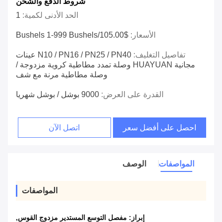
شروط الدفع والشحن
الحد الأدنى لكمية:
1
الأسعار:
$105.00/bushels 1-999 Bushels
تفاصيل التغليف:
N10 / PN16 / PN25 / PN40 عينات
مجانية HUAYUAN وصلة تمدد مطاطية كروية مزدوجة /
وصلة مطاطية مرنة مع شف
القدرة على العرض:
9000 بوشل / بوشل شهريا
احصل على أفضل سعر
اتصل الآن
المواصفات
الوصف
المواصفات
إبراز:
مفصل التوسع المستدير مزدوج القوس
,