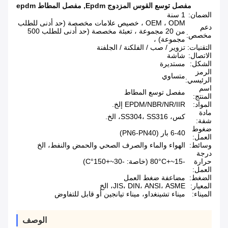
مفصل توسع القوس المزدوج Epdm
,
مفصل المطاط epdm
الضمان:
1 سنة
OEM ، ODM ، خصيص علامات مخصصة (حد أدنى للطلب
دعم
من 20 مجموعة ، تعبئة مخصصة (حد أدنى للطلب 500
مخصص:
مجموعة) ،
التقنيات:
تزوير / صب / الفلكنة / الجلفنة
الاتصال:
شاشة
الشكل:
مستديرة
الرمز
متساوي
الرئيسي:
اسم
مفصل توسع المطاط
المنتج:
المواد:
EPDM/NBR/NR/IIR إلخ.
مادة
كس، SS304، SS316، الخ.
شفة:
ضغوط
6-40 بار (PN6-PN40)
العمل:
وسائط:
الهواء والماء والصرف الصحي والحمض والنفط، الخ
درجة
حرارة
-15~+80°C (خاصة: -30~+150°C)
العمل:
الضغط:
مضاعفة ضغط العمل
المعيار:
JIS، DIN، ANSI، ASME، الخ
الميناء:
ميناء تشينغداو، ميناء تيانجين أو قابل للتفاوض
الوصف