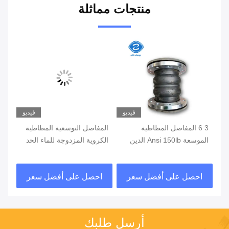
منتجات مماثلة
يو
فيديو
فيديو
رنة
3 6 المفاصل المطاطية
المفاصل التوسعية المطاطية
الموسعة Ansi 150lb الدين
الكروية المزدوجة للماء الحد
الم
Pn16 المكثف المفاصل
من وسائل الإعلام العصي
الم
الصفحة الكاملة
العقدة حلقات تعزيز الضغط
مرن
احصل على أفضل سعر
احصل على أفضل سعر
ا
أرسل طلبك