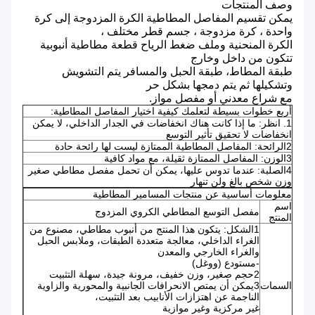
وصف المنتجات
يمكن تقسيم المفاصل المطاطية الكرة المزدوجة إلى كرة
واحدة ، كرة مزدوجة ، جسم قطر مختلف ،
الكرة المنحنية وملف ضغط الرياح قطعة مطاطية أنبوبية
تتكون من داخل وخارج
طبقة المطاط، طبقة الحبل والمسافر يتم التشويش
وتشكيلها ثم يتم دمجها بشكل حر
مع شراع معدني أو مفصل مواز.
أربع خطوات بسيطة لتعلمك كيفية اختيار المفاصل المطاطية:
1. انظر: ما إذا كانت هناك انخفاضات في الجدار الداخلي، لا يمكن
انخفاضات لا تحقيق تأثير التوسع
2الرائحة: المفاصل المطاطية الممتازة ليست لها رائحة حادة
3الوزن: المفاصل الممتازة ثقيلة، مع مواد كافية
4الصلبة: عندما تدوس عليها، يمكن أن تحمل مفصل مطاطي صغير
وزن شخص بالغ ولن تنهار
معلومات أساسية عن منتجات المسامير المطاطية
اسم
مفصل التوسع المطاطي الكروي المزدوج
المنتج
1الشكل: يتكون هذا المنتج من أنبوب مطاطي، مصنوع من
الغراء الداخلي، معالجة متعددة الطبقات، وملابس الحبل
والغراء الخارجي والمعدن
-مستودع (ووغل)
2حجم صغير، وزن خفيف، مرونة جيدة، سهلة التثبيت
السمات
3يمكن أن يمتص الانحرافات الجانبية والمحورية والزاوية
الناجمة عن اهتزازات الأنابيب بعد التثبيت،
غير مركزية وغير موازية