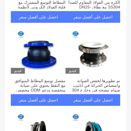
الكرة من الفولاذ المقاوم للصدأ
المطاط التوسع المشترك مع
SS304 مع نطاق DN25-
فلنج الفولاذ الكربوني لأنظمة
DN2000 لتوصيل الأنابيب المرنة
الأنابيب DN25-DN3000
احصل على أفضل سعر
احصل على أفضل سعر
فيديو
فيديو
تم تطويرها لخفض الصيانة
مفصل توسع المطاط المتوافق
وامتصاص الحركة في أنابيب
مع النفط يحتوي على صيانة
صمام مضخة في وخارج 304
منخفضة ودعم ODM مخصص
الفولاذ المقاوم للصدأ المكسوة
لأنظمة أنابيب دائمة
PTFE مرنة
احصل على أفضل سعر
احصل على أفضل سعر