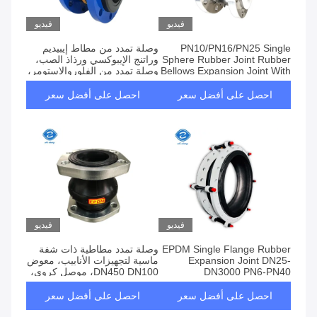
فيديو
فيديو
PN10/PN16/PN25 Single
وصلة تمدد من مطاط إيبيديم
Sphere Rubber Joint Rubber
وراتنج الإيبوكسي ورذاذ الصب،
Bellows Expansion Joint With
وصلة تمدد من الفلوروالاستومر،
SS304/SS316 Flange
وصلة ناعمة، وصلة تمدد من
Flexible Joint
مطاط البوتيل عند مخرج مضخة
احصل على أفضل سعر
احصل على أفضل سعر
تدوير ملاط إزالة الكبريت من
غاز المداخن
فيديو
فيديو
EPDM Single Flange Rubber
وصلة تمدد مطاطية ذات شفة
Expansion Joint DN25-
ماسية لتجهيزات الأنابيب، معوض
DN3000 PN6-PN40
DN450 DN100، موصل كروي،
EPDM، شفة واحدة، منفاخ
كروي
احصل على أفضل سعر
احصل على أفضل سعر