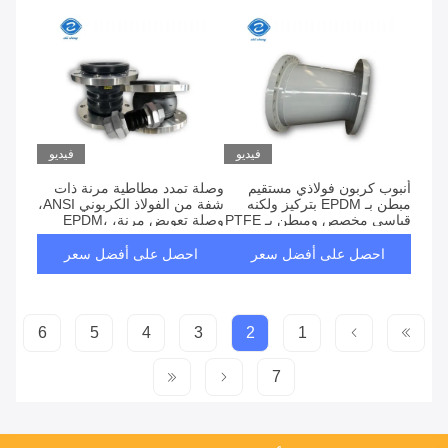
فيديو
فيديو
أنبوب كربون فولاذي مستقيم
وصلة تمدد مطاطية مرنة ذات
مبطن بـ EPDM بتركيز ولكنه
شفة من الفولاذ الكربوني ANSI،
قياسي مخصص ومبطن بـ PTFE
وصلة تعويض مرنة، EPDM،
بالكامل
NBR
احصل على أفضل سعر
احصل على أفضل سعر
6
5
4
3
2
1
7