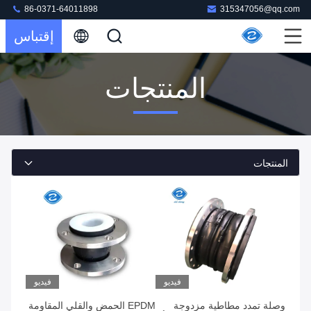
86-0371-64011898
315347056@qq.com
إقتباس
المنتجات
المنتجات
فيديو
فيديو
وصلة تمدد مطاطية مزدوجة
EPDM الحمض والقلي المقاومة