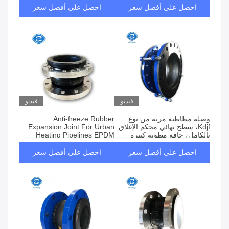
احصل على أفضل سعر
احصل على أفضل سعر
فيديو
فيديو
وصلة مطاطية مرنة من نوع
Anti-freeze Rubber
Kdjf، سطح نهائي محكم الإغلاق
Expansion Joint For Urban
بالكامل، حافة مطوية كبيرة
Heating Pipelines EPDM
لنظام إزالة الكبريت
Rubber Reinforced
Expansion Joint With 304
احصل على أفضل سعر
احصل على أفضل سعر
Stainless Steel Wire Anti-
corrosion For Wastewater
Treatment