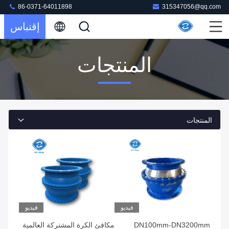
86-0371-64011898
315347056@qq.com
إقتباس
المنتجات
المنتجات
فيديو
فيديو
DN100mm-DN3200mm
مكافئ الكرة المشتركة العالمية