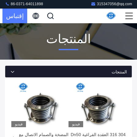
86-0371-64011898
315347056@qq.com
إقتباس
المنتجات
المنتجات
فيديو
فيديو
304 316 العقدة الفراغية Dn50
المضخة والصمام الاتصال مع