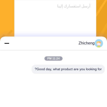
Zhicheng
ارسل
11:24 PM
Good day, what product are you looking for?
Henan Zhicheng Valve Fittings
Manufacturing Co., Ltd.
315347056@qq.com