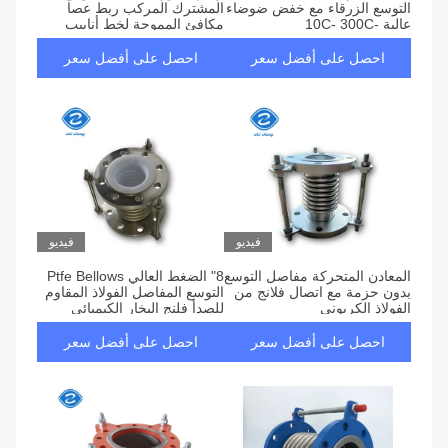
التوسع الزرقاء مع خفض ضوضاء
المشترك المركب ربط عصا
عالية -10C- 300C
مكافئ المموجة لخط أنابيب
الفحم
احصل على أفضل سعر
احصل على أفضل سعر
فيديو
فيديو
المعادن المتحركة مفاصل التوسع
8" الضغط العالي Ptfe Bellows
بدون حزمة مع اتصال فلانج من
التوسع المفاصل الفولاذ المقاوم
الفولاذ الكربوني
للصدأ فلنج البخار الكيميائي
احصل على أفضل سعر
احصل على أفضل سعر