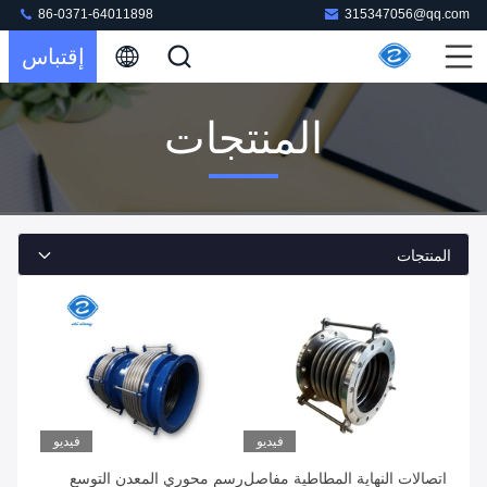
86-0371-64011898
315347056@qq.com
إقتباس
المنتجات
المنتجات
فيديو
فيديو
اتصالات النهاية المطاطية مفاصل
رسم محوري المعدن التوسع