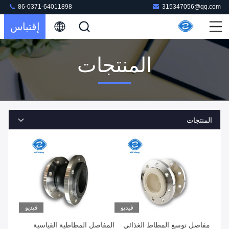
86-0371-64011898
315347056@qq.com
إقتباس
المنتجات
المنتجات
فيديو
فيديو
مفاصل توسع المطاط الغذائي
المفاصل المطاطية القياسية