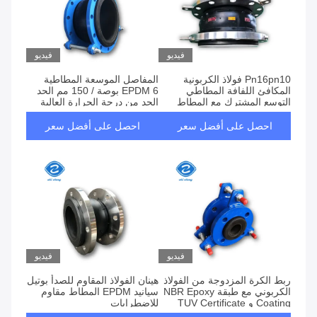
فيديو
فيديو
Pn16pn10 فولاذ الكربونية
المفاصل الموسعة المطاطية
المكافئ اللفافة المطاطي
EPDM 6 بوصة / 150 مم الحد
التوسع المشترك مع المطاط
الحد من درجة الحرارة العالية
الايبوكسي الكرة
احصل على أفضل سعر
احصل على أفضل سعر
فيديو
فيديو
ربط الكرة المزدوجة من الفولاذ
هينان الفولاذ المقاوم للصدأ بوتيل
الكربوني مع طبقة NBR Epoxy
سيانيد EPDM المطاط مقاوم
Coating و TUV Certificate
للاضطرابات