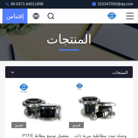
86-0371-64011898
315347056@qq.com
إقتباس
المنتجات
المنتجات
فيديو
فيديو
وصلة تمدد مطاطية مرنة ذات
مفصل توسع مطاط PTFE