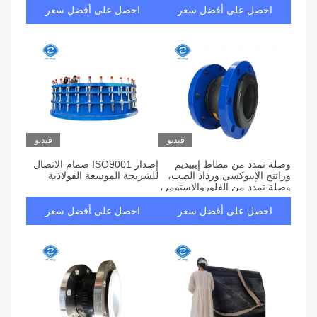
Flexible Joint
احصل على أفضل سعر
احصل على أفضل سعر
فيديو
فيديو
وصلة تمدد من مطاط إيبيديم
إصدار ISO9001 صمام الاتصال
وراتنج الإيبوكسي ورذاذ الصب،
للشريحة الموسعة الفولاذية
وصلة تمدد من الفلوروالاستومر،
وصلة ناعمة، وصلة تمدد من
مطاط البوتيل عند مخرج مضخة
احصل على أفضل سعر
احصل على أفضل سعر
تدوير ملاط إزالة الكبريت من
غاز المداخن