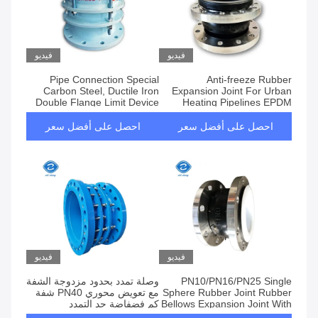
فيديو
فيديو
Pipe Connection Special
Anti-freeze Rubber
Carbon Steel, Ductile Iron
Expansion Joint For Urban
Double Flange Limit Device
Heating Pipelines EPDM
Telescopic Pipe Seal
Rubber Reinforced
Expansion Joint With 304
احصل على أفضل سعر
احصل على أفضل سعر
Stainless Steel Wire Anti-
corrosion For Wastewater
Treatment
فيديو
فيديو
PN10/PN16/PN25 Single
وصلة تمدد بحدود مزدوجة الشفة
Sphere Rubber Joint Rubber
مع تعويض محوري PN40 شفة
Bellows Expansion Joint With
كم فضفاضة حد التمدد
SS304/SS316 Flange