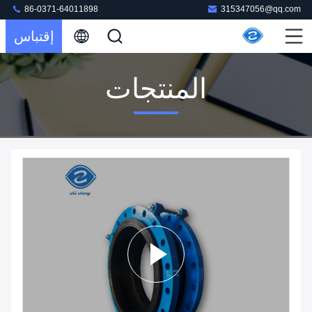
86-0371-64011898
315347056@qq.com
إقتباس
المنتجات