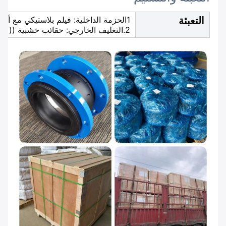
التعبئة
1الحزمة الداخلية: فيلم بلاستيكي مع أغطية كرتونية.
2.التغليف الخارجي: حقائب خشبية ((عادة حجمها 1100mm*1100mm*1100mm).