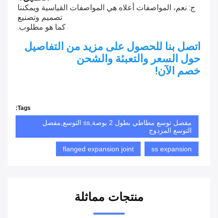
ج: نعم، المواصفات أعلاه هي المواصفات القياسية ويمكننا
تصميم وتصنيع
كما هو مطلوب.
اتصل بنا للحصول على مزيد من التفاصيل
حول السعر والتعبئة والشحن
خصم الآن!
Tags:
مفصل توسع مطاطي بطول 2 بوصة,ss التوسع,مفصل
التوسع المزدوج
flanged expansion joint
ss expansion
منتجات مماثلة