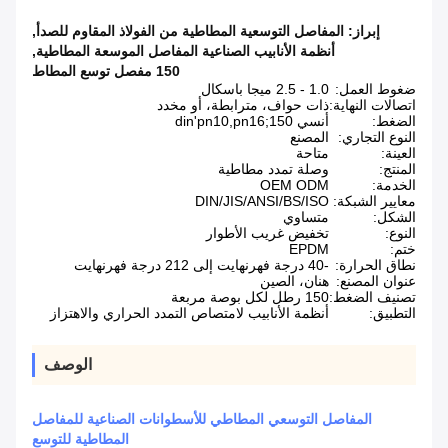
إبراز:
المفاصل التوسعية المطاطية من الفولاذ المقاوم للصدأ
,
أنظمة الأنابيب الصناعية المفاصل الموسعة المطاطية
,
150 مفصل توسع المطاط
ضغوط العمل:
1.0 - 2.5 ميجا باسكال
اتصالات النهاية:
ذات حواف، مترابطة، أو مخدد
الضغط:
أنسي 150;din'pn10,pn16
النوع التجاري:
المصنع
العينة:
متاحة
المنتج:
وصلة تمدد مطاطية
الخدمة:
OEM ODM
معايير الشبكة:
DIN/JIS/ANSI/BS/ISO
الشكل:
متساوي
النوع:
تخفيض غريب الأطوار
ختم:
EPDM
نطاق الحرارة:
-40 درجة فهرنهايت إلى 212 درجة فهرنهايت
عنوان المصنع:
هنان، الصين
تصنيف الضغط:
150 رطل لكل بوصة مربعة
التطبيق:
أنظمة الأنابيب لامتصاص التمدد الحراري والاهتزاز
الوصف
المفاصل التوسعي المطاطي للأسطوانات الصناعية للمفاصل
المطاطية للتوسع