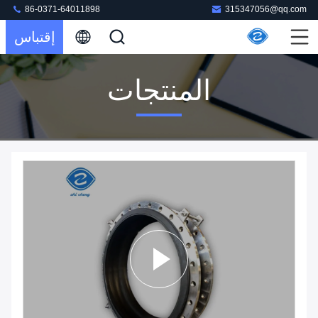
86-0371-64011898
315347056@qq.com
إقتباس
المنتجات